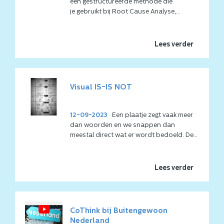
een gestructureerde methode die
je gebruikt bij Root Cause Analyse,
probleemoplossing en besluitvorming.
Het is met name populair in alle situaties
waar het begrijpen van systemen of
Lees verder
processen en hun onderlinge relaties
cruciaal is.
Schrijf je in
.
Het probleem is dat er vaak een overload
Visual IS-IS NOT
aan informatie is en daardoor ontbreekt
het overzicht. Dat voelt overweldigend en
hoe weet je nou dat je volledig bent? Wij
12-09-2023
Een plaatje zegt vaak meer
begrijpen dat Problem Solving of een RCA
dan woorden en we snappen dan
lastig kan zijn, weinig voortgang heeft en
meestal direct wat er wordt bedoeld. De
lang duurt. Dat is waarom in de afgelopen
kunst is om het plaatje eenvoudig te
20 jaar al honderden bedrijven
Co
Think
houden. Maar eenvoud is moeilijk.
Event Mapping gebruiken. Groot voordeel
Eenvoud kost tijd. Eenvoud kost bloed,
Lees verder
bovendien, de internationale
zweet en tranen.
toepasbaarheid ongeacht cultuur.
CoThink bij Buitengewoon
Nederland