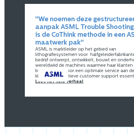
"We noemen deze gestructuree
aanpak ASML Trouble Shooting.
is de CoThink methode in een 
maatwerk pak"
ASML is marktleider op het gebied van
lithografiesystemen voor halfgeleiderfabrikant
bedrijf ontwerpt, ontwikkelt, bouwt en onder
wereldwijd de machines waarmee haar klanten
blijven lopen. Voor een optimale service aan d
klanten, is effectieve customer support essent
Lees het hele verhaal