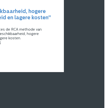
kbaarheid, hogere
d en lagere kosten"
ces de RCA methode van
beschikbaarheid, hogere
gere kosten.
l