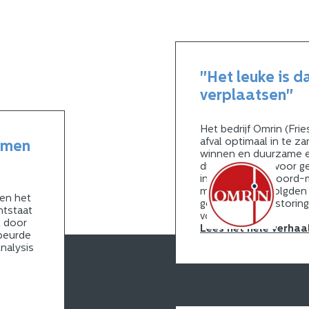
"Het leuke is d
verplaatsen"
Het bedrijf Omrin (Frie
afval optimaal in te z
omen
winnen en duurzame e
dit met succes voor g
instellingen in noord
medewerkers volgden 
 en het
gestructureerd storin
ntstaat
voorkomen.
t door
Lees het hele verhaa
ebeurde
nalysis