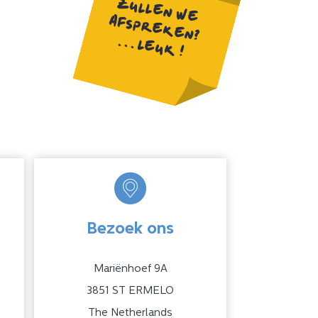
ZULLEN WE
AFSPREKEN?
. . . LEUK !
Bezoek ons
Mariënhoef 9A
3851 ST ERMELO
The Netherlands