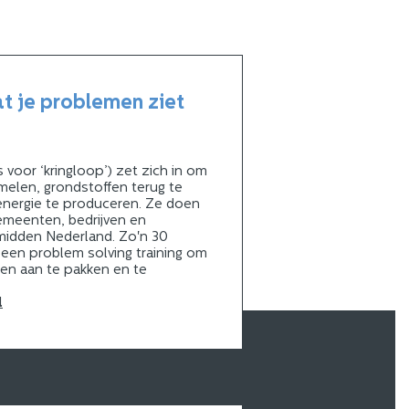
at je problemen ziet
s voor ‘kringloop’) zet zich in om
amelen, grondstoffen terug te
nergie te produceren. Ze doen
emeenten, bedrijven en
-midden Nederland. Zo'n 30
een problem solving training om
gen aan te pakken en te
l