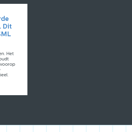
rde
 Dit
ASML
en. Het
houdt
 voorop
e
ieel.