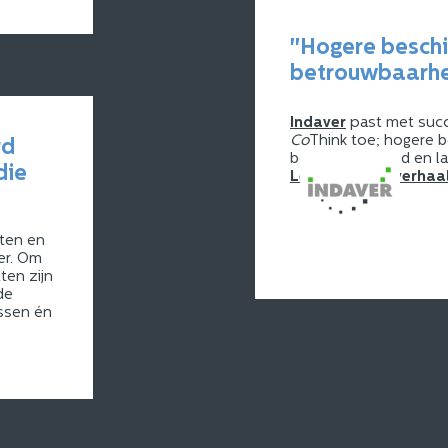
"Hogere beschi
betrouwbaarhei
Indaver
past met suc
Co
Think toe; hogere 
rd
betrouwbaarheid en la
die
Lees het hele verhaa
nten en
er. Om
ten zijn
de
ssen én