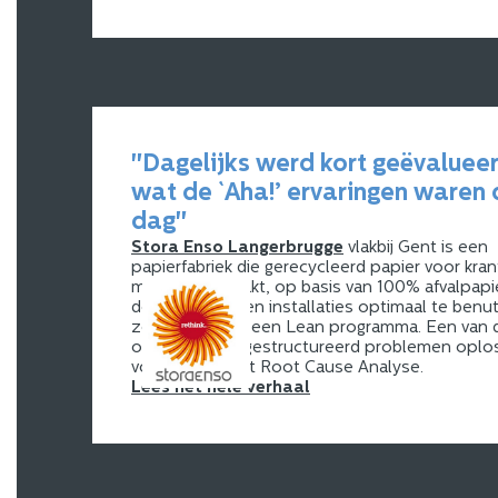
"Dagelijks werd kort geëvaluee
wat de `Aha!’ ervaringen waren 
dag"
Stora Enso Langerbrugge
vlakbij Gent is een
papierfabriek die gerecycleerd papier voor kra
magazines maakt, op basis van 100% afvalpapi
de processen en installaties optimaal te benut
ze gestart met een Lean programma. Een van 
onderdelen is gestructureerd problemen oplo
voorkomen met Root Cause Analyse.
Lees het hele verhaal