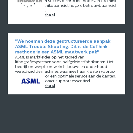
Indaver
past met succes de RCA methode van
Co
Think
toe; hogere beschikbaarheid, hogere betrouwbaarheid
en lagere kosten.
Lees het hele verhaal
"We noemen deze gestructureerde aanpak
ASML Trouble Shooting. Dit is de CoThink
methode in een ASML maatwerk pak"
ASML is marktleider op het gebied van
lithografiesystemen voor halfgeleiderfabrikanten. Het
bedrijf ontwerpt, ontwikkelt, bouwt en onderhoudt
wereldwijd de machines waarmee haar klanten voorop
blijven lopen. Voor een optimale service aan de klanten,
is effectieve customer support essentieel.
Lees het hele verhaal