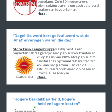
noord-midden Nederland. Zo'n 30 medewerkers
volgden een problem solving training om gestructureerd
storingen aan te pakken en te voorkomen.
Lees het hele verhaal
"Dagelijks werd kort geëvalueerd wat de
`Aha!’ ervaringen waren die dag"
Stora Enso Langerbrugge
vlakbij Gent is een
papierfabriek die gerecycleerd papier voor kranten en
magazines maakt, op basis van 100% afvalpapier. Om
de processen en installaties optimaal te benutten zijn
ze gestart met een Lean programma. Een van de
onderdelen is gestructureerd problemen oplossen én
voorkomen met Root Cause Analyse.
Lees het hele verhaal
"Hogere beschikbaarheid, hogere
betrouwbaarheid en lagere kosten"