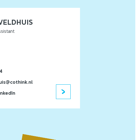
 VELDHUIS
ssistant
34
uis@cothink.nl
inkedIn