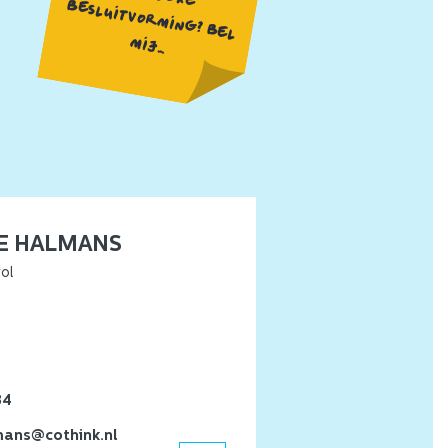
M
IJ...
E HALMANS
ol
34
ans@cothink.nl