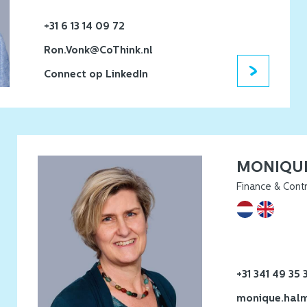
+31 6 13 14 09 72
Ron.Vonk@CoThink.nl
Connect op LinkedIn
MONIQU
Finance & Contr
+31 341 49 35 
monique.halm