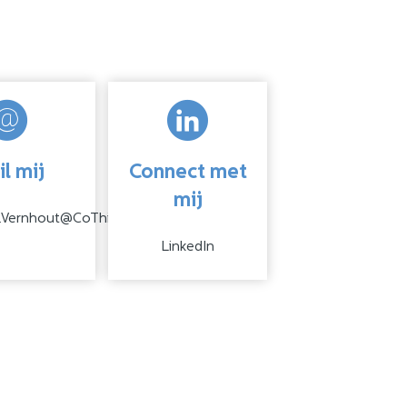
l mij
Connect met
mij
m.Vernhout@CoThink.nl
LinkedIn