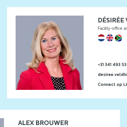
DÉSIRÉE
Facility-office a
+31 341 493 5
desiree.veldh
Connect op L
ALEX BROUWER